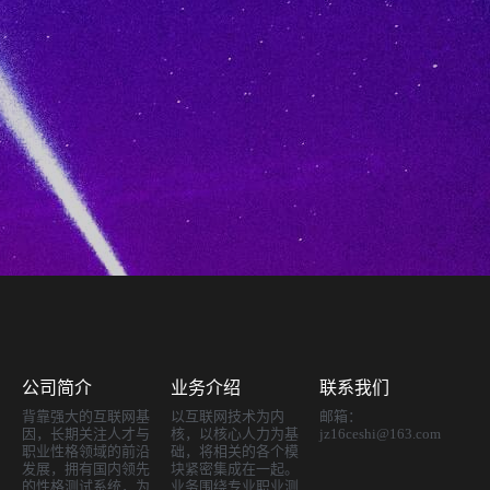
公司简介
业务介绍
联系我们
背靠强大的互联网基
以互联网技术为内
邮箱：
因，长期关注人才与
核，以核心人力为基
jz16ceshi@163.com
职业性格领域的前沿
础，将相关的各个模
发展，拥有国内领先
块紧密集成在一起。
的性格测试系统，为
业务围绕专业职业测